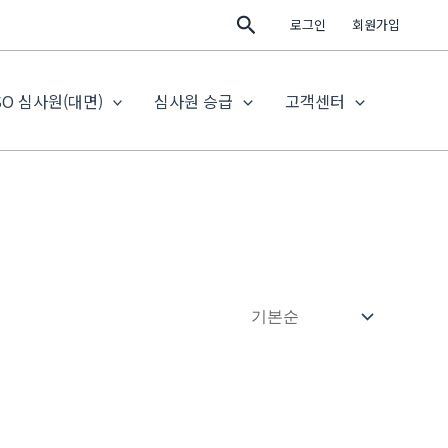
검
로그인
회원가입
색
SO 심사원(대면)
심사원 승급
고객센터