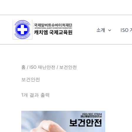
콘
텐
츠
로
소개
ISO
건
너
뛰
기
홈
/
ISO 재난안전
/ 보건안전
보건안전
1개 결과 출력