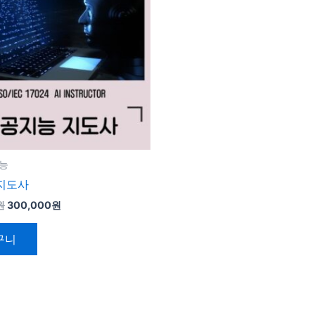
660,000
300,000
원.
원.
지능
지도사
원
300,000
원
구니