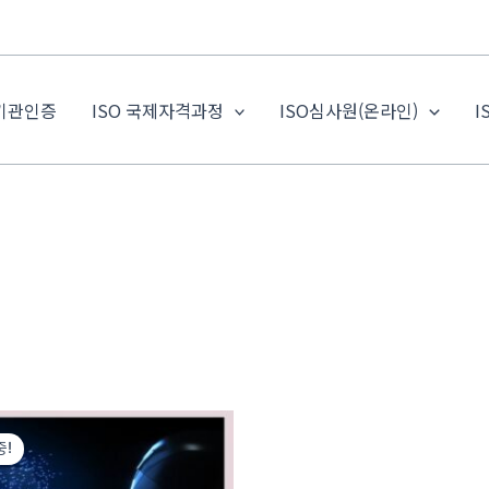
 기관인증
ISO 국제자격과정
ISO심사원(온라인)
I
원
현
래
재
중!
가
가
격:
격: