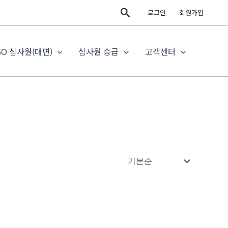
검
로그인
회원가입
색
SO 심사원(대면)
심사원 승급
고객센터