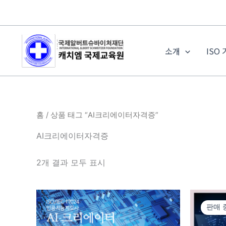
콘
텐
츠
로
소개
ISO
건
너
뛰
기
홈
/ 상품 태그 “AI크리에이터자격증”
AI크리에이터자격증
2개 결과 모두 표시
판매 