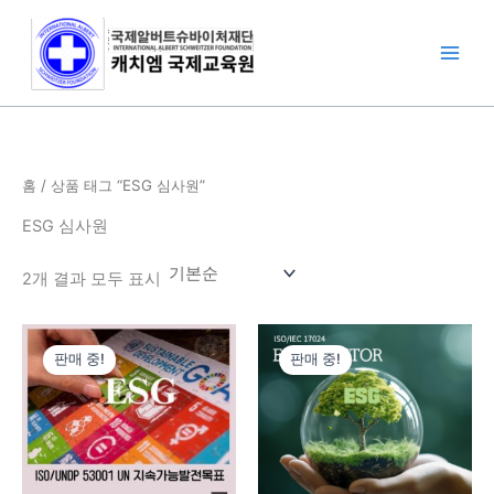
콘
텐
츠
로
건
너
뛰
홈
/ 상품 태그 “ESG 심사원”
기
ESG 심사원
2개 결과 모두 표시
원
현
원
현
래
재
래
재
판매 중!
판매 중!
가
가
가
가
격:
격:
격:
격:
1,680,000
1,100,000
1,680,000
880,000
원.
원.
원.
원.