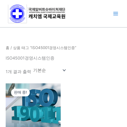
콘
텐
츠
로
건
너
뛰
홈
/ 상품 태그 “ISO45001경영시스템인증”
기
ISO45001경영시스템인증
1개 결과 출력
원
현
래
재
판매 중!
가
가
격:
격:
500,000
250,000
원.
원.