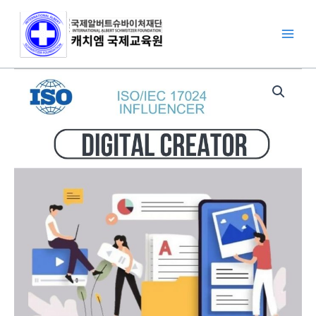
콘
텐
츠
로
건
디
너
지
뛰
털
기
크
리
에
이
터
수
량