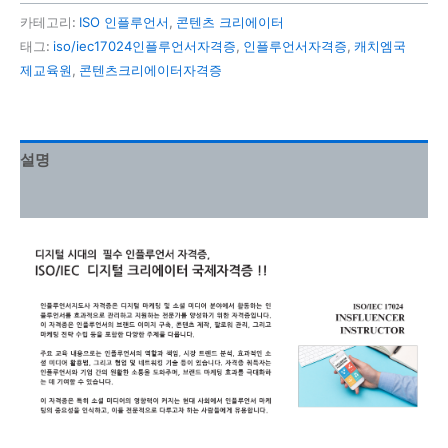
카테고리:
ISO 인플루언서
,
콘텐츠 크리에이터
태그:
iso/iec17024인플루언서자격증
,
인플루언서자격증
,
캐치엠국
제교육원
,
콘텐츠크리에이터자격증
설명
강의 커리큘럼