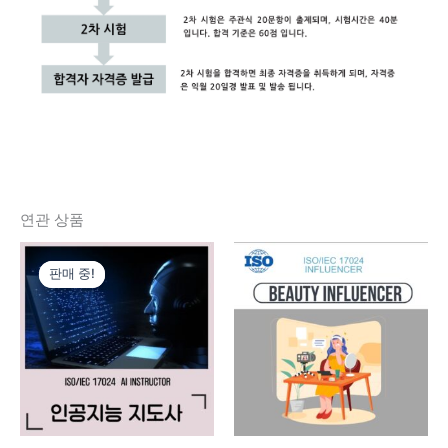
연관 상품
원
현
래
재
판매 중!
판매 중!
가
가
격:
격:
660,000
300,000
원.
원.