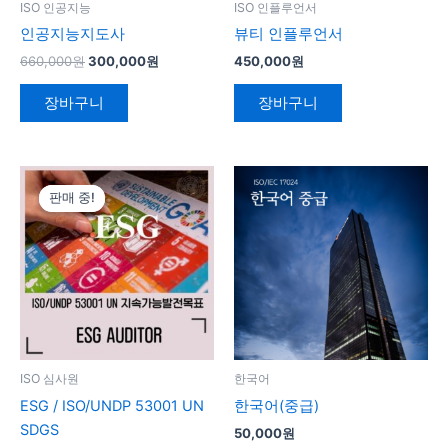
ISO 인공지능
ISO 인플루언서
인공지능지도사
뷰티 인플루언서
660,000
원
300,000
원
450,000
원
장바구니
장바구니
원
현
래
재
판매 중!
판매 중!
가
가
격:
격:
1,680,000
1,100,000
원.
원.
ISO 심사원
한국어
ESG / ISO/UNDP 53001 UN
한국어(중급)
SDGS
50,000
원