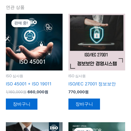
연관 상품
원
현
래
재
판매 중!
판매 중!
가
가
격:
격:
1,160,000
660,000
원.
원.
ISO 심사원
ISO 심사원
ISO 45001 + ISO 19011
ISO/IEC 27001 정보보안
1,160,000
원
660,000
원
770,000
원
장바구니
장바구니
원
현
래
재