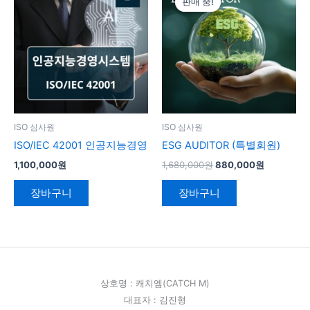
판매 중!
판매 중!
가
가
격:
격:
1,680,000
880,000
원.
원.
ISO 심사원
ISO 심사원
ISO/IEC 42001 인공지능경영
ESG AUDITOR (특별회원)
1,100,000
원
1,680,000
원
880,000
원
장바구니
장바구니
상호명 : 캐치엠(CATCH M)
대표자 : 김진형