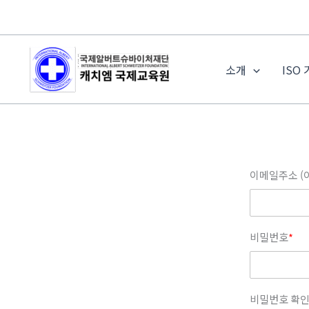
콘
텐
츠
로
소개
ISO
건
너
뛰
기
이메일주소 (
비밀번호
*
비밀번호 확