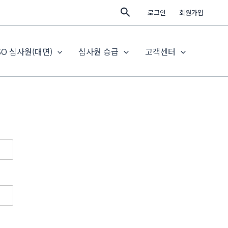
검
로그인
회원가입
색
SO 심사원(대면)
심사원 승급
고객센터