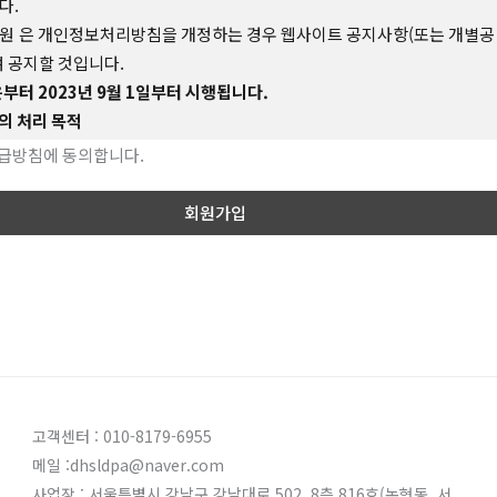
다.
관의
효력
및
변경】
원 은 개인정보처리방침을 개정하는 경우 웹사이트 공지사항(또는 개별공
여 공지할 것입니다.
약관의 내용은 화면에 게시하거나 기타 방법으로 회원에게 공지함으로써 그
부터 2023년 9월 1일부터 시행됩니다.
이 발생합니다.
의 처리 목적
원은 이 약관을 사정에 의거 변경할 수 있습니다. 변경된 사항은 전항과 같
 업무 수행 및 민원처리 등을 목적으로 최소한의 개인정보를 수집·이용·처
급방침에 동의합니다.
으로 공지함으로서 그 효력이 발생합니다.
다.
지 회원가입 및 관리
사 확인, 회원제 서비스 제공에 따른 본인 식별·인증, 회원자격 유지·관리, 
지 등을 목적으로 개인정보를 처리합니다.
관
외
준칙】
사무 처리
원 확인, 민원사항 확인, 사실조사를 위한 연락·통지, 처리결과 통보 등을 
명시되지 않은 사항으로서 관계법령에 규정되어 있을 경우에는 그 규정에 
정보를 처리합니다.
또는 서비스 제공
, 청구서 발송, 콘텐츠 제공, 맞춤 서비스 제공 등을 목적으로 개인정보를 
고객센터 : 010-8179-6955
메일 :dhsldpa@naver.com
팅 및 광고에의 활용
원가입의
성립】
사업장 : 서울특별시 강남구 강남대로 502, 8층 816호(논현동, 서
제품) 개발 및 맞춤 서비스 제공, 이벤트 및 광고성 정보 제공 및 참여기회 