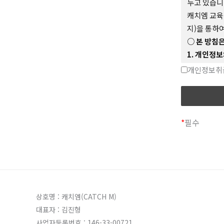
두고 있습니
제
2
조
【약
캐치엠 교육
지)을 통하
이 
○ 본 방침은
효력
1. 개인정보
교육
공단은 소관
개인정보취
방법
하고 있습니
1-1 홈페이
회원 가입의
종 고지·통
*
필수
제
3
조
【약
1-2 민원
민원인의 신
이 약관에 
적으로 개인
릅니다.
1-3 재화 
서비스 제공
상호명 : 캐치엠(CATCH M)
리합니다.
대표자 : 김진형
1-4 마케
제
4
조
【회
사업자등록번호 : 146-33-00721
신규 서비스(