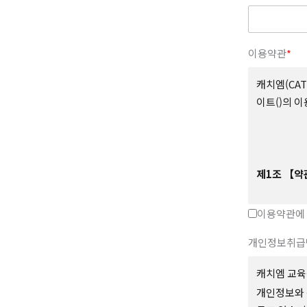
이용약관
*
캐치엠(CAT
이트()의 
제
1
조
【약
본 약관은 
이용약관에
원’이 제공
개인정보취급
다.
캐치엠 교육
개인정보와 